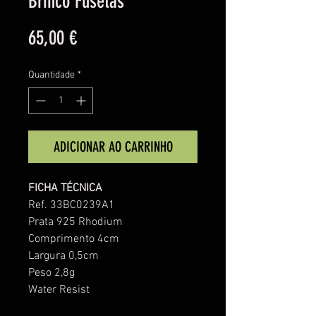
Brinco Fusetas
Preço
65,00 €
Quantidade
*
ADICIONAR AO CARRINHO
FICHA TÉCNICA
Ref. 33BC0239A1
Prata 925 Rhodium
Comprimento 4cm
Largura 0,5cm
Peso 2,8g
Water Resist