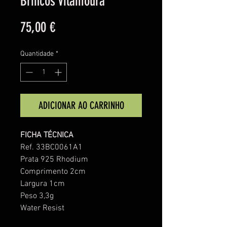
Brincos Vilamoura
Preço
75,00 €
Quantidade
*
ADICIONAR AO CARRINHO
FICHA TÉCNICA
Ref. 33BC0061A1
Prata 925 Rhodium
Comprimento 2cm
Largura 1cm
Peso 3,3g
Water Resist