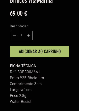
Brincos VilaMarina
Preço
69,00 €
Quantidade
*
ADICIONAR AO CARRINHO
FICHA TÉCNICA
Ref. 33BC0066A1
Prata 925 Rholdium
Comprimento 3cm
Largura 1cm
Peso 2,8g
Water Resist