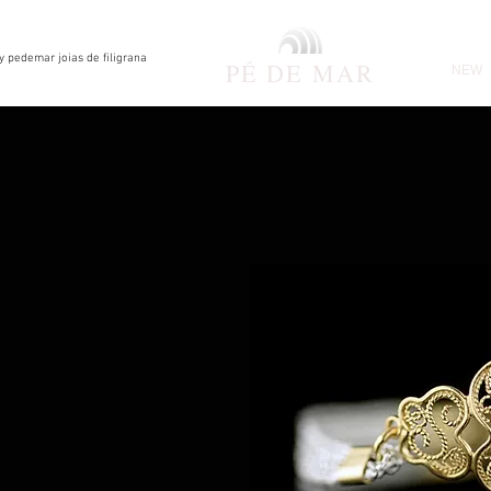
by pedemar joias de filigrana
PÉ DE
MAR
NEW