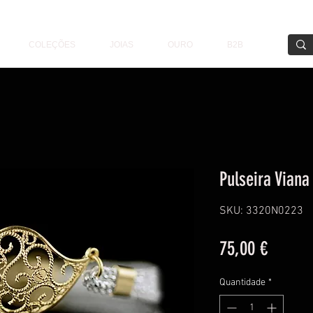
COLEÇÕES
JOIAS
OURO
B2B
Pulseira Viana
SKU: 3320N0223
Preço
75,00 €
Quantidade
*