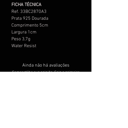
FICHA TÉCNICA
Ref. 33BC2870A3
Prata 925 Dourada
Comprimento 5cm
Largura 1cm
Peso 3,7g
Water Resist
Ainda não há avaliações
Compartilhe sua opinião. Seja o primeiro
a deixar uma avaliação.
Avaliar
Produtos
relacionados