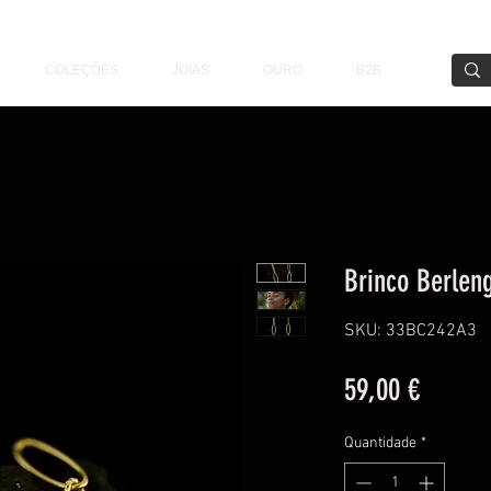
COLEÇÕES
JOIAS
OURO
B2B
Brinco Berlen
SKU: 33BC242A3
Preço
59,00 €
Quantidade
*