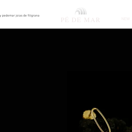
by pedemar joias de filigrana
PÉ DE
MAR
NEW