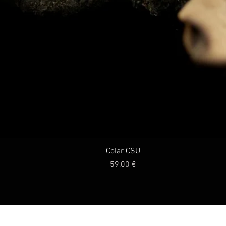
Colar CSU
Preço
59,00 €
© PÉ DE MAR 2026
REGISTERED TRADEMARK