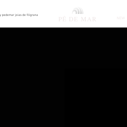
by pedemar joias de filigrana
PÉ DE
MAR
NEW