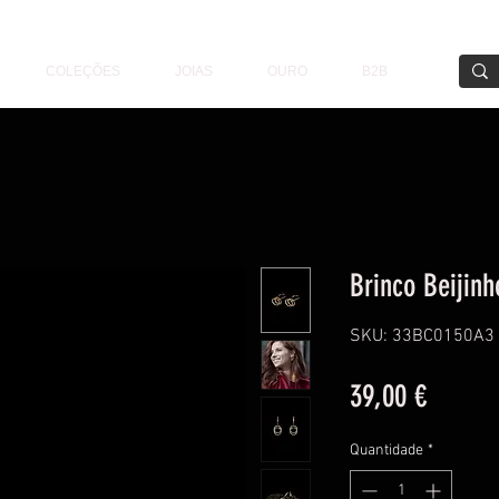
COLEÇÕES
JOIAS
OURO
B2B
Brinco Beijinh
SKU: 33BC0150A3
Preço
39,00 €
Quantidade
*