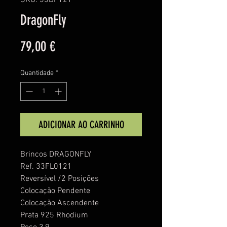
SKU: 33DF121
DragonFly
Preço
79,00 €
Quantidade
*
ADICIONAR AO CARRINHO
Brincos DRAGONFLY
Ref. 33FL0121
Reversível /2 Posições
Colocação Pendente
Colocação Ascendente
Prata 925 Rhodium