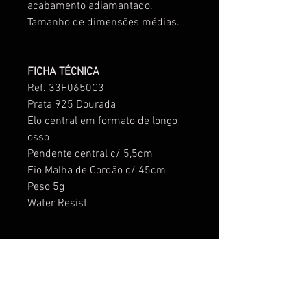
acabamento adiamantado.
Tamanho de dimensões médias.
FICHA TÉCNICA
Ref. 33F0650C3
Prata 925 Dourada
Elo central em formato de longo
osso
Pendente central c/ 5,5cm
Fio Malha de Cordão c/ 45cm
Peso 5g
Water Resist
Ainda não há avaliações
Compartilhe sua opinião. Seja o primeiro
a deixar uma avaliação.