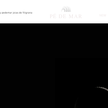
by pedemar joias de filigrana
PÉ DE
MAR
NEW