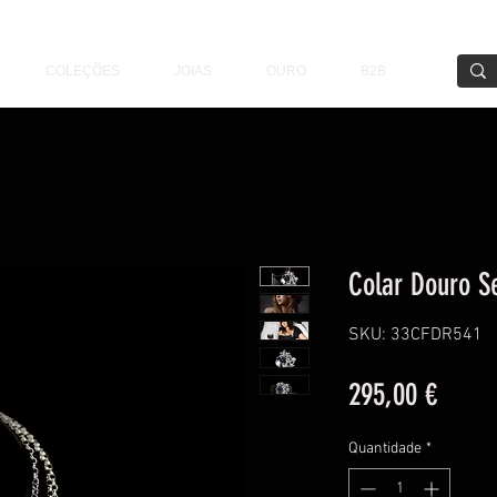
COLEÇÕES
JOIAS
OURO
B2B
Colar Douro S
SKU: 33CFDR541
Preço
295,00 €
Quantidade
*