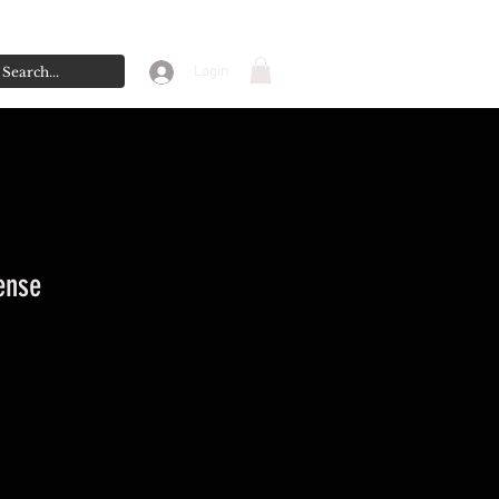
Login
ense