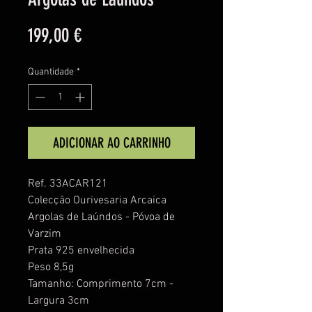
Preço
199,00 €
Quantidade
*
ADICIONAR AO CARRINHO
Ref. 33ACAR121
Colecção Ourivesaria Arcaica
Argolas de Laúndos - Póvoa de
Varzim
Prata 925 envelhecida
Peso 8,5g
Tamanho: Comprimento 7cm -
Largura 3cm