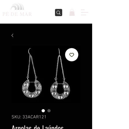
PÉ DE
MAR
SKU: 33ACAR121
Argolas de Laúndos