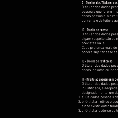
9 - Direitos dos Titulares do
O titular dos dados pes
pessoais que forem imp
dados pessoais, o direi
corrente e de leitura a
10 - Direito de acesso
O titular dos dados pes
digam respeito são ou n
previstas na lei.
Caso pretenda mais do 
poderá sujeitar esse s
10 - Direito de retificação
O titular dos dados pes
dados inexatos ou inco
11 - Direito ao apagamento do
O titular dos dados pes
injustificada, e aAoped
designadamente, um do
a) Os dados pessoais d
b) O titular retirou o
e não existir outro fun
c) O titular opõe-se ao