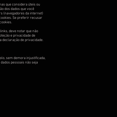
nas que considera úteis ou
ção dos dados que você
rs (navegadores da internet)
ookies. Se preferir recusar
 cookies.
 links, deve notar que não
oteção e privacidade de
ta declaração de privacidade.
olo, sem demora injustificada,
 dados pessoais não seja