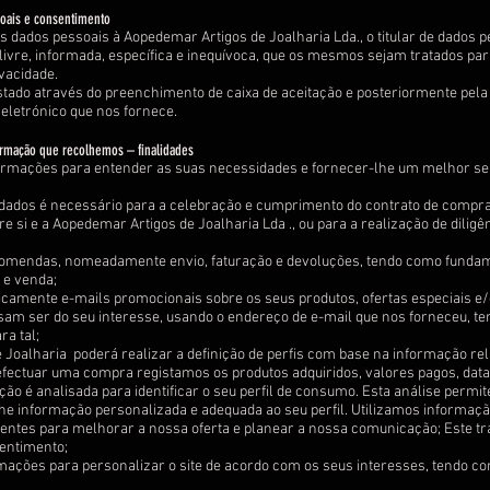
soais e consentimento
us dados pessoais à Aopedemar Artigos de Joalharia Lda., o titular de dados 
ivre, informada, específica e inequívoca, que os mesmos sejam tratados para
ivacidade.
tado através do preenchimento de caixa de aceitação e posteriormente pela
eletrónico que nos fornece.
ormação que recolhemos – finalidades
rmações para entender as suas necessidades e fornecer-lhe um melhor serv
dados é necessário para a celebração e cumprimento do contrato de compra
re si e a Aopedemar Artigos de Joalharia Lda ., ou para a realização de diligê
mendas, nomeadamente envio, faturação e devoluções, tendo como fundame
 e venda;
camente e-mails promocionais sobre os seus produtos, ofertas especiais e
m ser do seu interesse, usando o endereço de e-mail que nos forneceu, te
a tal;
 Joalharia poderá realizar a definição de perfis com base na informação r
ectuar uma compra registamos os produtos adquiridos, valores pagos, data 
ção é analisada para identificar o seu perfil de consumo. Esta análise permi
lhe informação personalizada e adequada ao seu perfil. Utilizamos informaçã
lientes para melhorar a nossa oferta e planear a nossa comunicação; Este 
entimento;
ações para personalizar o site de acordo com os seus interesses, tendo co