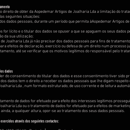
atamento
 o direito de obter da Aopedemar Artigos de Joalharia Lda a limitação do trata
s seguintes situações:
o dos dados pessoais, durante um período que permita àAopedemar Artigos de 
s for lícito e o titular dos dados se opuser a que se apaguem os seus dados pe
ão da sua utilização;
 de Joalharia Lda já não precisar dos dados pessoais para fins de tratamen
para efeitos de declaração, exercício ou defesa de um direito num processo jud
ratamento, até se verificar que os motivos legítimos do responsável pelo tr
 dos dados
er do consentimento do titular dos dados e esse consentimento tiver sido p
r dos dados tem o direito a receber os dados pessoais que lhe digam respeito
alharia Lda , num formato estruturado, de uso corrente e de leitura automát
amento de dados for efetuado para efeito dos interesses legítimos prossegu
alharia Lda ou o tratamento de dados for efetuado para efeitos de marketing d
e ainda, a qualquer altura, opor-se ao tratamento dos seus dados pessoais.
 exercidos através dos seguintes contactos: