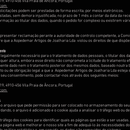
9, 4910-456 Vila Praia de Âncora, Portugal
.com
licitações podem ser prestadas de forma escrita, por meios eletrónicos.
tadas, sem demora injustificada, no prazo de 1 mês a contar da data da rece
rmação ao titular dos dados, quando o pedido for complexo ou existirem vári
 apresentar reclamação perante a autoridade de controlo competente, a Com
e que a Aopedemar Artigos de Joalharia Lda violou os direitos de que disp
ento
legalmente necessário para o tratamento de dados pessoais, o titular dos dad
uer altura, embora esse direito não comprometa a licitude do tratamento e
ente dado nem o tratamento posterior dos mesmos dados, baseado noutra ba
 ou de obrigação legal a que a Aopedemar Artigos de Joalharia Lda esteja s
o seu consentimento, pode contactar-nos através dos seguintes meios:
9, 4910-456 Vila Praia de Âncora, Portugal
.com
s
o arquivo que pede permissão para ser colocado no armazenamento do seu 
ndo, o arquivo é adicionado e o cookie ajuda a analisar o tráfego web ou de
ráfego dos cookies para identificar quais as páginas que estão a ser usadas.
na página web e melhorar o nosso site a fim de adequá-lo às necessidades do