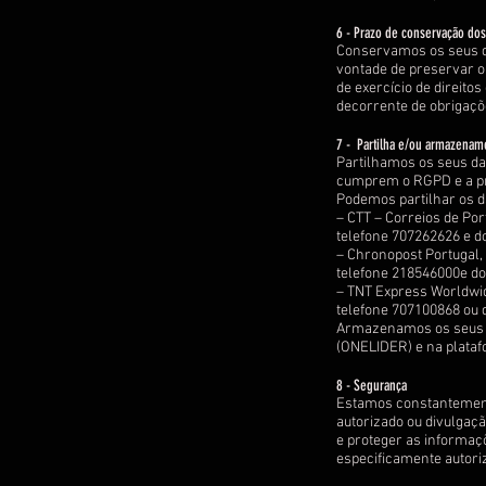
6 - Prazo de conservação do
Conservamos os seus da
vontade de preservar o
de exercício de direito
decorrente de obrigaçõe
7 - Partilha e/ou armazenam
Partilhamos os seus d
cumprem o RGPD e a pre
Podemos partilhar os 
– CTT – Correios de Por
telefone 707262626 e d
– Chronopost Portugal, 
telefone 218546000e d
– TNT Express Worldwide
telefone 707100868 ou 
Armazenamos os seus d
(ONELIDER) e na plataf
8 - Segurança
Estamos constantement
autorizado ou divulgaç
e proteger as informaç
especificamente autoriz