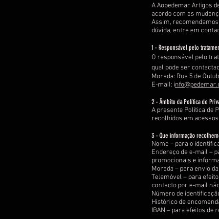
A Aopedemar Artigos de 
acordo com as mudança
Assim, recomendamos q
dúvida, entre em conta
1 - Responsável pelo tratame
O responsável pelo tra
qual pode ser contactad
Morada: Rua 5 de Outubr
E-mail: i
nfo@pedemar
2 - Âmbito da Política de Pri
A presente Política de 
recolhidos em acessos d
3 - Que informação recolhem
Nome – para o identific
Endereço de e-mail – p
promocionais e informa
Morada – para envio da
Telemóvel – para efei
contacto por e-mail não
Número de identificação 
Histórico de encomenda
IBAN – para efeitos de