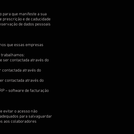
o para que manifeste a sua
e prescrição e de caducidade
conservação de dados pessoais
-nos que essas empresas
m trabalhamos:
ode ser contactada através do
er contactada através do
ser contactada através do
P – software de facturação
 evitar o acesso não
s adequados para salvaguardar
os aos colaboradores