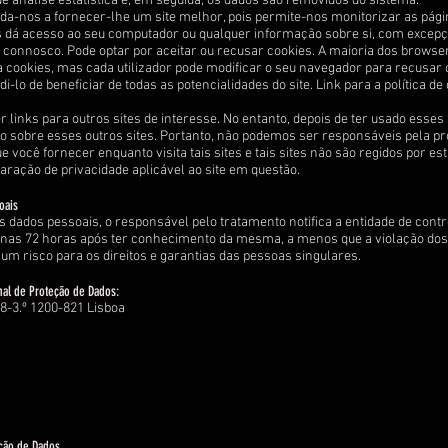
e análise estatística e, em seguida, os dados são removidos do sistema.
uda-nos a fornecer-lhe um site melhor, pois permite-nos monitorizar as pági
 dá acesso ao seu computador ou qualquer informação sobre si, com excep
r connosco. Pode optar por aceitar ou recusar cookies. A maioria dos browse
 cookies, mas cada utilizador pode modificar o seu navegador para recusar c
i-lo de beneficiar de todas as potencialidades do site. Link para a política de
r links para outros sites de interesse. No entanto, depois de ter usado esses
o sobre esses outros sites. Portanto, não podemos ser responsáveis pela pr
 você fornecer enquanto visita tais sites e tais sites não são regidos por es
aração de privacidade aplicável ao site em questão.
oais
 dados pessoais, o responsável pelo tratamento notifica a entidade de contr
 nas 72 horas após ter conhecimento da mesma, a menos que a violação dos
num risco para os direitos e garantias das pessoas singulares.
nal de Proteção de Dados:
8-3.º 1200-821 Lisboa
eção de Dados