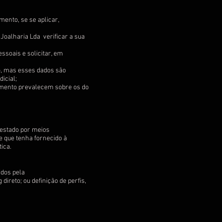
mento, se se aplicar,
Joalharia Lda verificar a sua
ssoais e solicitar, em
to, mas esses dados são
icial;
atamento prevalecem sobre os do
restado por meios
 e que tenha fornecido à
ica.
idos pela
ireto; ou definição de perfis,