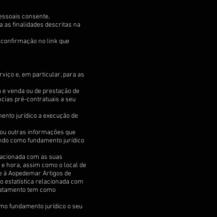
pessoais consente,
 as finalidades descritas na
 confirmação no link que
iço e, em particular, para as
 e venda ou de prestação de
ncias pré-contratuais a seu
nto jurídico a execução de
/ou outras informações que
ndo como fundamento jurídico
elacionada com as suas
e hora, assim como o local de
te à Aopedemar Artigos de
o estatística relacionada com
tratamento tem como
mo fundamento jurídico o seu