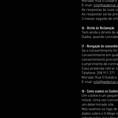
Morada: Rua 5 Outubro 1
E-mail:
info@pedemar
As respostas às suas so
As respostas serão pres
2 meses seguido de info
16 - Direito de Reclamação
Tem ainda o direito de
Dados, quando consider
17 - Revogação do consentim
Se o consentimento for 
consentimento em qualq
consentimento previam
cumprimento de contrato
Caso pretenda retirar 
Telefone: 258 911 271
Morada: Rua 5 Outubro 1
E-mail:
info@pedemar
18 - Como usamos os Cookie
Um cookie é um pequen
móvel. Uma vez concorda
um determinado site.
Nós usamos os logs de t
dados sobre o tráfego 