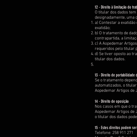
12 - Direito à limitação do tr
O titular dos dados tem
designadamente, uma da
a) Contestar a exatidã
exatidão;
b) O tratamento de dado
contrapartida, a limitaç
c) A Aopedemar Artigos
requeridos pelo titular 
d) Se tiver oposto ao t
titular dos dados.
13 - Direito de portabilidade
Se o tratamento depend
automatizados, o titula
Aopedemar Artigos de Jo
14 - Direito de oposição
Nos casos em que o trat
Aopedemar Artigos de Jo
o titular dos dados pod
15 - Estes direitos podem ser
Telefone: 258 911 271