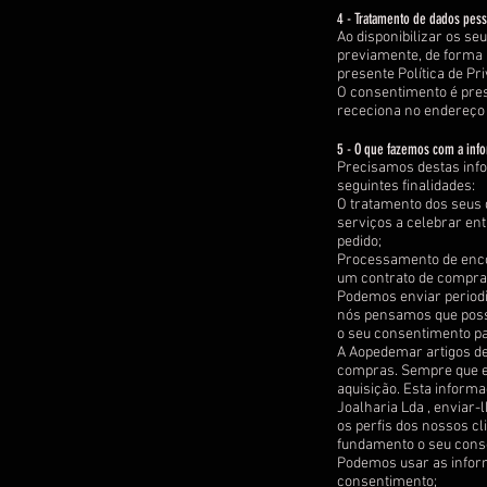
4 - Tratamento de dados pes
Ao disponibilizar os se
previamente, de forma l
presente Política de Pr
O consentimento é pres
receciona no endereço 
5 - O que fazemos com a inf
Precisamos destas info
seguintes finalidades:
O tratamento dos seus 
serviços a celebrar ent
pedido;
Processamento de enco
um contrato de compra
Podemos enviar periodi
nós pensamos que possa
o seu consentimento par
A Aopedemar artigos de
compras. Sempre que ef
aquisição. Esta informa
Joalharia Lda , enviar-
os perfis dos nossos c
fundamento o seu cons
Podemos usar as inform
consentimento;