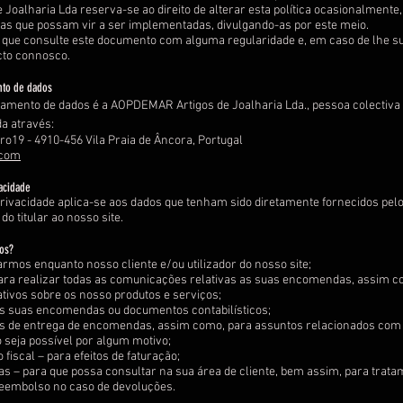
Joalharia Lda reserva-se ao direito de alterar esta política ocasionalmente, 
s que possam vir a ser implementadas, divulgando-as por este meio.
ue consulte este documento com alguma regularidade e, em caso de lhe su
cto connosco.
nto de dados
tamento de dados é a AOPDEMAR Artigos de Joalharia Lda., pessoa colectiv
a através:
o19 - 4910-456 Vila Praia de Âncora, Portugal
.com
vacidade
Privacidade aplica-se aos dados que tenham sido diretamente fornecidos pelo 
o titular ao nosso site.
os?
armos enquanto nosso cliente e/ou utilizador do nosso site;
ara realizar todas as comunicações relativas as suas encomendas, assim co
tivos sobre os nosso produtos e serviços;
s suas encomendas ou documentos contabilísticos;
tos de entrega de encomendas, assim como, para assuntos relacionados c
 seja possível por algum motivo;
fiscal – para efeitos de faturação;
s – para que possa consultar na sua área de cliente, bem assim, para tratam
 reembolso no caso de devoluções.