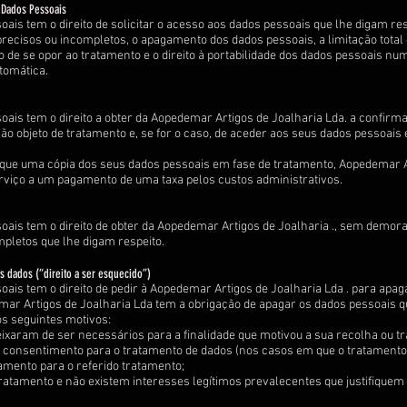
s Dados Pessoais
soais tem o direito de solicitar o acesso aos dados pessoais que lhe digam res
recisos ou incompletos, o apagamento dos dados pessoais, a limitação total 
to de se opor ao tratamento e o direito à portabilidade dos dados pessoais nu
utomática.
soais tem o direito a obter da Aopedemar Artigos de Joalharia Lda. a confirm
ão objeto de tratamento e, se for o caso, de aceder aos seus dados pessoais
que uma cópia dos seus dados pessoais em fase de tratamento, Aopedemar Ar
erviço a um pagamento de uma taxa pelos custos administrativos.
soais tem o direito de obter da Aopedemar Artigos de Joalharia ., sem demora i
mpletos que lhe digam respeito.
s dados (“direito a ser esquecido”)
soais tem o direito de pedir à Aopedemar Artigos de Joalharia Lda . para ap
emar Artigos de Joalharia Lda tem a obrigação de apagar os dados pessoais q
s seguintes motivos:
eixaram de ser necessários para a finalidade que motivou a sua recolha ou t
 seu consentimento para o tratamento de dados (nos casos em que o tratamen
damento para o referido tratamento;
 tratamento e não existem interesses legítimos prevalecentes que justifiquem