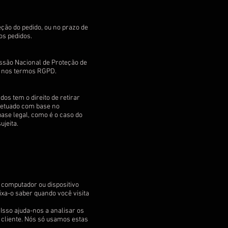
ção do pedido, ou no prazo de
os pedidos.
issão Nacional de Proteção de
õe nos termos RGPD.
os tem o direito de retirar
fetuado com base no
se legal, como é o caso do
ujeita.
computador ou dispositivo
ixa-o saber quando você visita
 Isso ajuda-nos a analisar os
 cliente. Nós só usamos estas