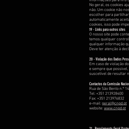
informações para fins d
No geral, os cookies aj
não. Um cookie não nos
escolher para partilha
automaticamente aceita
cookies, isso pode imped
19 - Links para outros sites
O nosso site pode conte
temos qualquer control
qualquer informação que
Deve ter atenção à decl
20 - Violação dos Dados Pess
Em caso de violação dos
e sempre que possível,
suscetível de resultar 
Contactos da Comissão Nacio
Rua de São Bento n.º 14
Tel: +351 213928400
Fax: +351 213976832
e-mail:
geral@cnpd.pt
website:
www.cnpd.pt
21 . Regulamento Geral Prot