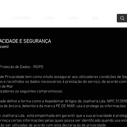
COLEÇÕES
JOIAS
OURO
B2B
VACIDADE E SEGURANÇA
.com
)
Proteção de Dados - RGPD
de Privacidade tem como intuito assegurar aos utilizadores condições de Se
s e recolhidos os dados necessários à prestação do serviço, de acordo com 
é de Mar
izadores os seguintes compromissos:
cidade define a forma como a Aopedemar Artigos de Joalharia Lda, NIPC 51359
aia de âncora, detentora da marca PÉ DE MAR, usa e protege as informações q
m
 Joalharia Lda, está empenhada em garantir que a sua privacidade é protegi
neça certas informações pelas quais possa ser identificado quando usa este
ão ser utilizadas de acordo com esta declaração de privacidade.