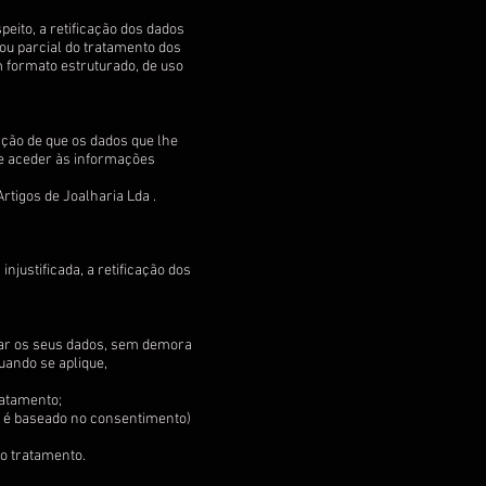
peito, a retificação dos dados
ou parcial do tratamento dos
m formato estruturado, de uso
ação de que os dados que lhe
 e aceder às informações
tigos de Joalharia Lda .
njustificada, a retificação dos
agar os seus dados, sem demora
uando se aplique,
ratamento;
to é baseado no consentimento)
 o tratamento.