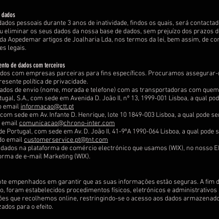
s dados
dos pessoais durante 3 anos de inatividade, findos os quais, será contactad
u eliminar os seus dados da nossa base de dados, sem prejuízo dos prazos d
s da Aopedemar artigos de Joalharia Lda, nos termos da lei, bem assim, de 
s legais.
ento de dados com terceiros
ados com empresas parceiras para fins específicos. Procuramos assegurar
sente política de privacidade.
dados de envio (nome, morada e telefone) com as transportadoras com que
tugal, S.A., com sede em Avenida D. João II, nº 13, 1999-001 Lisboa, a qual p
o email
informacao@ctt.pt
com sede em Av. Infante D. Henrique, lote 10 1849-003 Lisboa, a qual pode s
o email
comunicacao@chrono-inter.com
 Portugal, com sede em Av. D. João II, 41-9ºA 1990-064 Lisboa, a qual pode 
do email
customerservice.pt@tnt.com
ados na plataforma de comércio electrónico que usamos (WIX), no nosso ER
orma de e-mail Marketing (WIX).
e empenhados em garantir que as suas informações estão seguras. A fim de
ão, foram estabelecidos procedimentos físicos, eletrónicos e administrativo
ões que recolhemos online, restringindo-se o acesso aos dados armazenad
ados para o efeito.