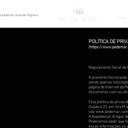
by pedemar joias de filigrana
PÉ DE
MAR
NEW
POLÍTICA DE PRI
(
https://www.pedemar
Regulamento Geral de 
A presente Declaração 
sendo apenas solicitado
página de Internet da P
Assumimos com os util
Esta política de priva
Outubro 23, em Vila Pr
site
www.pedemar.co
A Aopedemar Artigos de
Poderemos pedir que for
essas informações só v