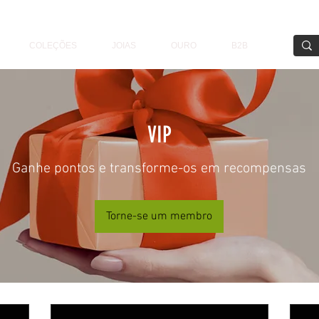
COLEÇÕES
JOIAS
OURO
B2B
VIP
Ganhe pontos e transforme-os em recompensas
Torne-se um membro