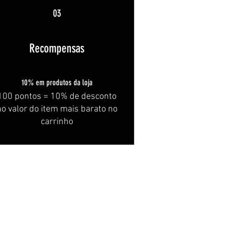
03
Recompensas
10% em produtos da loja
100 pontos = 10% de desconto
no valor do item mais barato no
carrinho