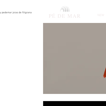
by pedemar joias de filigrana
PÉ DE
MAR
NEW