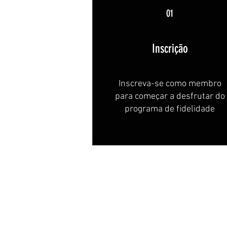
01
Inscrição
Inscreva-se como membro
para começar a desfrutar do
programa de fidelidade